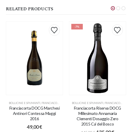
RELATED PRODUCTS
-7%
BOLLICINE E SPUMANTI
,
FRANCIACORTA
BOLLICINE E SPUMANTI
,
FRANCIACORTA
,
PR
Franciacorta DOCG Marchesi
Franciacorta Riserva DOCG
Antinori Contessa Maggi
Millesimato Annamaria
2016
Clementi Dosaggio Zero
2015 Ca' del Bosco
49,00
€