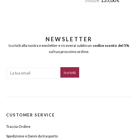
135,00
€
145,00
€
NEWSLETTER
Iscriviti alla nostra newsletter e riceverai subito un
codice sconto del 5%
sul tuo prossimo ordine.
CUSTOMER SERVICE
Traccia Ordine
Spedizione e Danni da trasporto