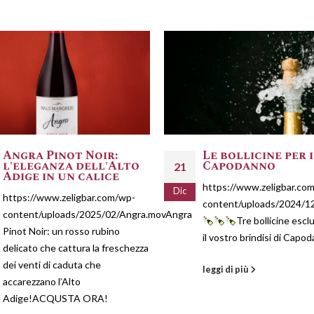
Angra Pinot Noir:
Le bollicine per 
l'eleganza dell'Alto
Capodanno
21
Adige in un calice
https://www.zeligbar.co
Dic
https://www.zeligbar.com/wp-
content/uploads/2024/12
content/uploads/2025/02/Angra.movAngra
Tre bollicine escl
Pinot Noir: un rosso rubino
il vostro brindisi di Capo
delicato che cattura la freschezza
dei venti di caduta che
leggi di più
accarezzano l’Alto
Adige!ACQUSTA ORA!