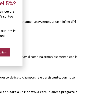
el 5%?
 e riceverai
% sul tuo
chiamento. L’invecchiamento avviene per un minimo di 4
su tutte le
oni
za dello chardonnay si combina armoniosamente con la
di questo delicato champagne è persistente, con note
 abbinare a un risotto, a carni bianche pregiate o