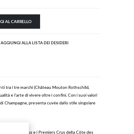
GI AL CARRELLO
AGGIUNGI ALLA LISTA DEI DESIDERI
ti tra i tre marchi (Château Mouton Rothschild,
tà e l’arte di vivere oltre i confini. Con i suoi valori
te di Champagne, presenta cuvée dallo stile singolare
cui i Grands Crus e i Premiers Crus della Côte des