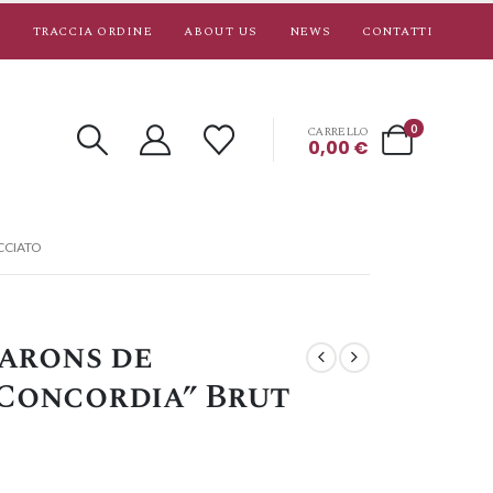
TRACCIA ORDINE
ABOUT US
NEWS
CONTATTI
0
CARRELLO
0,00
€
CCIATO
arons de
Concordia” Brut