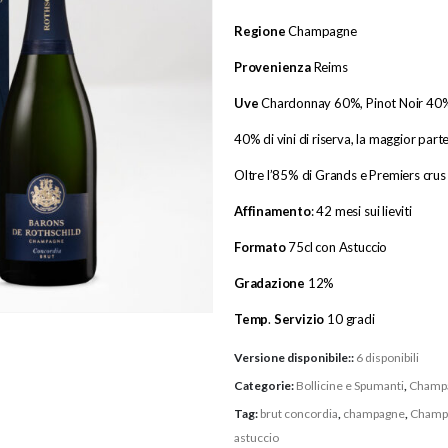
Regione
Champagne
Provenienza
Reims
Uve
Chardonnay 60%, Pinot Noir 40
40% di vini di riserva, la maggior part
Oltre l’85% di Grands e Premiers crus
Affinamento
: 42 mesi sui lieviti
Formato
75cl con Astuccio
Gradazione
12%
Temp
.
Servizio
10 gradi
Versione disponibile::
6 disponibili
Categorie:
Bollicine e Spumanti
,
Champ
Tag:
brut concordia
,
champagne
,
Champa
astuccio