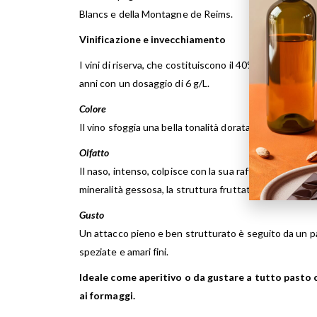
Blancs e della Montagne de Reims.
Vinificazione e invecchiamento
I vini di riserva, che costituiscono il 40% dell’assemb
anni con un dosaggio di 6 g/L.
Colore
Il vino sfoggia una bella tonalità dorata, che rivela un’
Olfatto
Il naso, intenso, colpisce con la sua raffinata espr
mineralità gessosa, la struttura fruttata e le note spe
Gusto
Un attacco pieno e ben strutturato è seguito da un pal
speziate e amari fini.
Ideale come aperitivo o da gustare a tutto pasto c
ai formaggi.