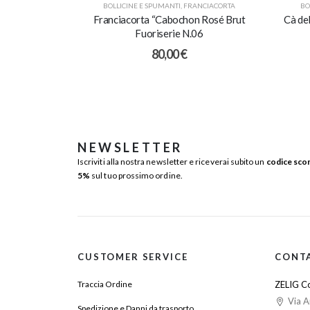
BOLLICINE E SPUMANTI
,
FRANCIACORTA
BO
Franciacorta “Cabochon Rosé Brut
Cà de
Fuoriserie N.06
80,00
€
NEWSLETTER
Iscriviti alla nostra newsletter e riceverai subito un
codice sco
5%
sul tuo prossimo ordine.
CUSTOMER SERVICE
CONT
Traccia Ordine
ZELIG Co
Via A
Spedizione e Danni da trasporto