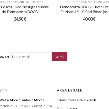
LLICINE E SPUMANTI
,
FRANCIACORTA
BOLLICINE E SPUMANTI
,
FRANCIACO
l Bosco Cuvée Prestige Edizione
Franciacorta DOCG "Cuvée Pres
46 Franciacorta DOCG
Edizione 46" - Ca’ del Bosco (as
34,90
€
40,00
€
nto del
ATTI
AREA LEGALE
ffee & More di Antonio Miccoli
Termini e condizioni di vendita
mendola 13 – 74023 Grottaglie (TA)
Diritto di recesso