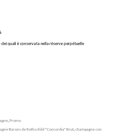
%
e dei quali è conservata nella réserve perpétuelle
agne
,
Promo
gne Barons de Rothschild "Concordia" Brut
,
champagne con