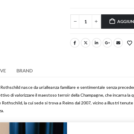
AGGIUN
IVE
BRAND
othschild nasce da un’alleanza familiare e sentimentale senza preceden
ivo di valorizzare il maestoso terroir della Champagne, che incarna la quali
e Rothschild, la cui sede si trova a Reims dal 2007, vicino a illustri tenu
za.
uve coltivate negli eccezionali terroir della regione di Champagne, tra 