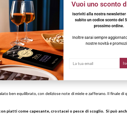
Vuoi uno sconto d
Iscriviti alla nostra newsletter
subito un codice sconto del 5
laggio, sono una garanzia di alta qualità e di grande potenziale di invec
prossimo ordine.
Inoltre sarai sempre aggiornato 
nostre novità e promozi
effervescenza fine e delicata.
essione dei due vitigni che compongono questo assemblaggio. La freschez
ziate tipiche del pinot nero.
ato ben equilibrato, con deliziose note di miele e zafferano. Il finale 
on piatti come capesante, crostacei o pesce di scoglio. Si può anche