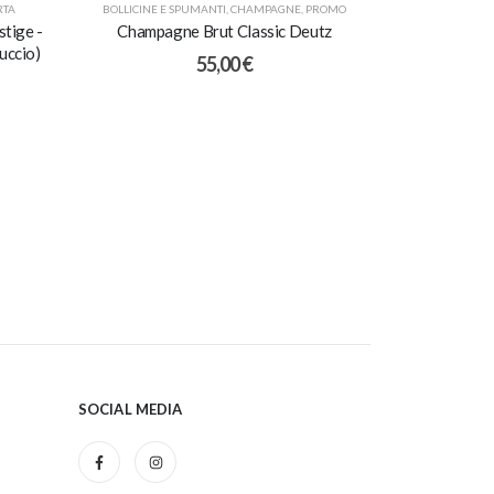
6
RTA
BOLLICINE E SPUMANTI
,
CHAMPAGNE
,
PROMO
tige -
Champagne Brut Classic Deutz
tuccio)
55,00
€
SOCIAL MEDIA