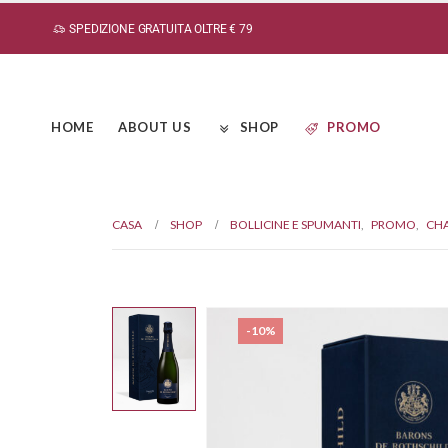
SPEDIZIONE GRATUITA OLTRE € 79
HOME
ABOUT US
SHOP
PROMO
CASA
SHOP
BOLLICINE E SPUMANTI
,
PROMO
,
CH
-10%