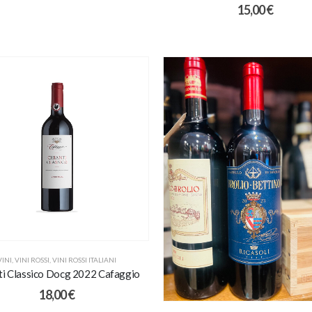
15,00
€
VINI
,
VINI ROSSI
,
VINI ROSSI ITALIANI
ti Classico Docg 2022 Cafaggio
18,00
€