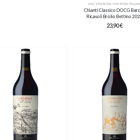
VINI
,
VINI ROSSI
,
VINI ROSSI ITALIAN
Chianti Classico DOCG Bar
Ricasoli Brolio Bettino 20
23,90
€