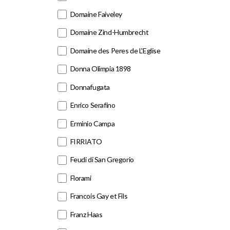
Domaine Faiveley
Domaine Zind-Humbrecht
Domaine des Peres de L'Eglise
Donna Olimpia 1898
Donnafugata
Enrico Serafino
Erminio Campa
FIRRIATO
Feudi di San Gregorio
Florami
Francois Gay et Fils
Franz Haas