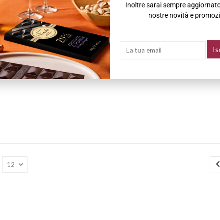
Inoltre sarai sempre aggiornato 
nostre novità e promozi
VINI
,
VINI BIANCHI
Conlebucce Falanghina 2021 F
23,00
€