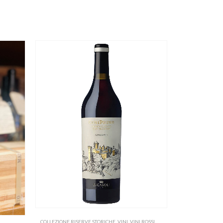
COLLEZIONE RISERVE STORICHE
,
VINI
,
VINI ROSSI
,
VINI ROSSI ITALIANI