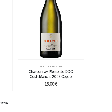
VINI
,
VINI BIANCHI
Chardonnay Piemonte DOC
Costebianche 2023 Coppo
15,00
€
Itria