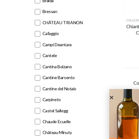
Braida
Bressan
COLLEZI
CHÂTEAU TRIANON
Chiant
C
Cafaggio
Campi Deantara
Cantele
Cantina Bolzano
Cantine Barsento
Co
Cantine del Notaio
Carpineto
Castel Sallegg
Chaude Ecuelle
Château Minuty