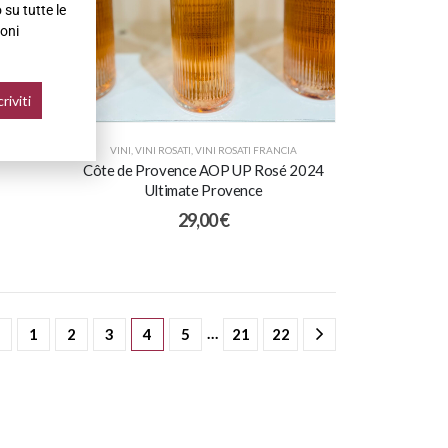
su tutte le
oni
lorami
VINI
,
VINI ROSATI
,
VINI ROSATI FRANCIA
Côte de Provence AOP UP Rosé 2024
Ultimate Provence
29,00
€
…
1
2
3
4
5
21
22