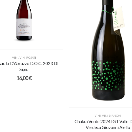
VINI
,
VINI ROSATI
uolo D’Abruzzo D.O.C. 2023 Di
Sipio
16,00
€
VINI
,
VINI BIANCHI
Chakra Verde 2024 IGT Valle D'
Verdeca Giovanni Aiello