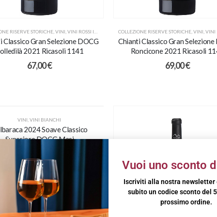
ONE RISERVE STORICHE
,
VINI
,
VINI ROSSI ITALIANI
COLLEZIONE RISERVE STORICHE
,
VINI
,
VINI ROS
i Classico Gran Selezione DOCG
Chianti Classico Gran Selezion
olledilà 2021 Ricasoli 1141
Roncicone 2021 Ricasoli 1
67,00
€
69,00
€
VINI
,
VINI BIANCHI
lbaraca 2024 Soave Classico
Superiore DOCG Masi
14,00
€
Vuoi uno sconto d
Iscriviti alla nostra newsletter
subito un codice sconto del 5
prossimo ordine.