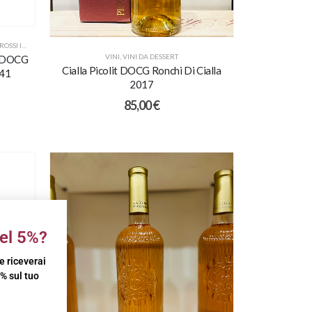
SI ITALIANI
VINI
,
VINI DA DESSERT
e DOCG
Cialla Picolit DOCG Ronchi Di Cialla
141
2017
85,00
€
el 5%?
 e riceverai
% sul tuo