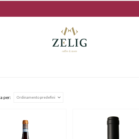
a per: