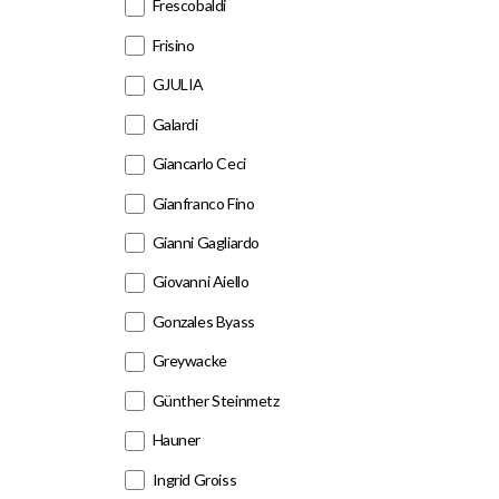
Frescobaldi
Frisino
GJULIA
Galardi
Giancarlo Ceci
Gianfranco Fino
Gianni Gagliardo
Giovanni Aiello
Gonzales Byass
Greywacke
Günther Steinmetz
Hauner
Ingrid Groiss