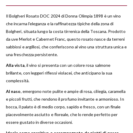
Il Bolgheri Rosato DOC 2024 di Donna Olimpia 1898 è un vino
che incarna l’eleganza e la raffinatezza tipiche della zona di
Bolgheri, situata lungo la costa tirrenica della Toscana. Prodotto
da uve Merlot e Cabernet Franc, questo rosato nasce da terreni
sabbiosi e argillosi, che conferiscono al vino una struttura unica e
una freschezza persistente.
Alla vista
, il vino si presenta con un colore rosa salmone
brillante, con leggeri riflessi violacei, che anticipano la sua
complessità.
Al naso
, emergono note pulite e ampie di rosa, ciliegia, caramella
e piccoli frutti, che rendono il profumo invitante e armonioso. In
bocca, il palato è di medio corpo, sapido e fresco, con un finale
piacevolmente asciutto e floreale, che lo rende perfetto per
essere gustato in diverse occasioni.
Ideale come aperitivo o accompagnato da piatti di pesce,