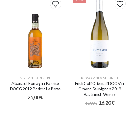
-10%
VINI
,
VINI DA DESSERT
PROMO
,
VINI
,
VINI BIANCHI
Albana di Romagna Passito
Friuli Colli Orientali DOC Vini
DOCG 2012 Podere La Berta
Orsone Sauvignon 2019
Bastianich Winery
25,00
€
16,20
€
18,00
€