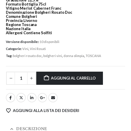
Gradazione
12,5%
Formato Bottiglia
75cl
Vitigno
Merlot Cabernet Franc
Denominazione
Bolgheri Rosato Doc
Comune
Bolgheri
Provincia
Livorno
Regione
Toscana
Nazione
Italia
Allergeni
Contiene Solfiti
Versione disponibile::
10 disponibili
Categorie:
Vini
,
Vini Rosati
Tag:
bolgheri rosato doc
,
bolgheri vini
,
donna olimpia
,
TOSCANA
AGGIUNGI AL CARRELLO
AGGIUNGI ALLA LISTA DEI DESIDERI
DESCRIZIONE