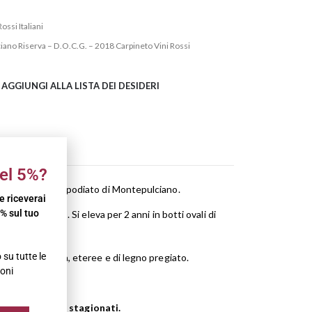
Rossi Italiani
iano Riserva – D.O.C.G. – 2018 Carpineto Vini Rossi
AGGIUNGI ALLA LISTA DEI DESIDERI
el 5%?
cca rossa dell’appodiato di Montepulciano.
 e riceverai
% sul tuo
i 25 e i 30°C. Si eleva per 2 anni in botti ovali di
su tutte le
note di mammola, eteree e di legno pregiato.
oni
tanti formaggi stagionati.