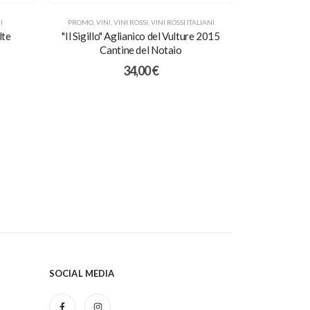
I
PROMO
,
VINI
,
VINI ROSSI
,
VINI ROSSI ITALIANI
VINI
,
VINI
lte
"Il Sigillo" Aglianico del Vulture 2015
Paulin Do
Cantine del Notaio
34,00
€
SOCIAL MEDIA