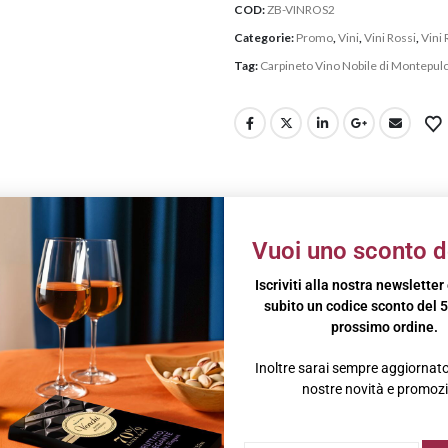
COD:
ZB-VINROS2
Categorie:
Promo
,
Vini
,
Vini Rossi
,
Vini 
Tag:
Carpineto Vino Nobile di Montepulc
IVE
BRAND
Vuoi uno sconto d
ngono da una selezione di uve Sangiovese, Canaiolo e altre varietà a ba
Iscriviti alla nostra newsletter
subito un codice sconto del 5
e bucce per circa 10-15 giorni, a una temperatura controllata compresa tra 
prossimo ordine.
 affinare 6-8 mesi in bottiglia.
Inoltre sarai sempre aggiornato 
fumature granata. Il profilo olfattivo è caratteristico ed elegante, con 
nostre novità e promozi
ato, con gradevoli cenni balsamici.
ase di cinghiale, può essere consumato anche in abbinamento a impor