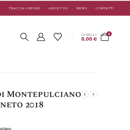
TRACCIA ORDINE
ABOUT US
NEWS
CONTATTI
0
CARRELLO
0,00
€
di Montepulciano
ineto 2018
ulciano