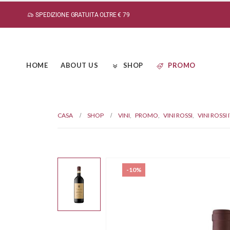
SPEDIZIONE GRATUITA OLTRE € 79
HOME
ABOUT US
SHOP
PROMO
CASA
SHOP
VINI
,
PROMO
,
VINI ROSSI
,
VINI ROSSI 
-10%