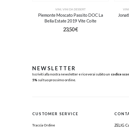
VINI
,
VINI DA DESSERT
VINI
Piemonte Moscato Passito DOC La
Jonat
Bella Estate 2019 Vite Colte
23,50
€
NEWSLETTER
Iscriviti alla nostra newsletter e riceverai subito un
codice sco
5%
sul tuo prossimo ordine.
CUSTOMER SERVICE
CONT
Traccia Ordine
ZELIG Co