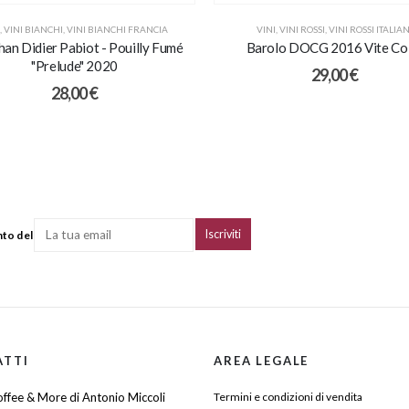
,
VINI BIANCHI
,
VINI BIANCHI FRANCIA
VINI
,
VINI ROSSI
,
VINI ROSSI ITALIAN
han Didier Pabiot - Pouilly Fumé
Barolo DOCG 2016 Vite Co
"Prelude" 2020
29,00
€
28,00
€
nto del
ATTI
AREA LEGALE
ffee & More di Antonio Miccoli
Termini e condizioni di vendita