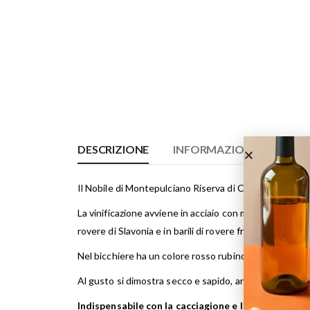
DESCRIZIONE
INFORMAZIONI AGGIUNT
Il Nobile di Montepulciano Riserva di Carpineto prove
La vinificazione avviene in acciaio con macerazione sull
rovere di Slavonia e in barili di rovere francese, per poi
Nel bicchiere ha un colore rosso rubino luminoso con s
Al gusto si dimostra secco e sapido, armonico e vellut
Indispensabile con la cacciagione e le ricette a b