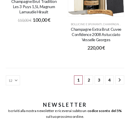
Champagne Brut Tradition
Les 3 Puys 1,5L Magnum
Larnaudie Hirault
100,00
€
110,00
€
BOLLICINE E SPUMANTI
,
CHAMPAGNE
,
IDEE 
Champagne Extra Brut Cuvee
Confidence 2008 Astucciato
Vesselle Georges
220,00
€
1
2
3
4
NEWSLETTER
Iscriviti alla nostra newsletter e riceverai subito un
codice sconto del 5%
sul tuo prossimo ordine.