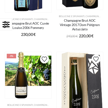
BOLLICINE E SPUMANTI
,
CHAMPAGNE
,
PROM
BOLLICINE E SPUMANTI
,
CHAMPAGNE
,
COLLEZIONE RISERVE STORICHE
,
IDEE REGALO
Champagne Brut AOC
Champagne Brut AOC Cuvée
Vintage 2017 Dom Pérignon
Louise 2006 Pommery
Astucciato
230,00
€
220,00
€
240,00
€
-9%
BOLLICINE E SPUMANTI
,
CHAMPAGNE
,
IDEE REGALO