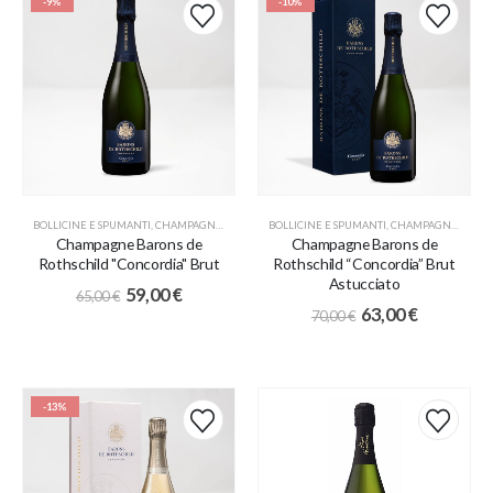
-9%
-10%
BOLLICINE E SPUMANTI
,
CHAMPAGNE
,
PROMO
BOLLICINE E SPUMANTI
,
CHAMPAGNE
,
PROM
Champagne Barons de
Champagne Barons de
Rothschild "Concordia" Brut
Rothschild “Concordia” Brut
Astucciato
59,00
€
65,00
€
63,00
€
70,00
€
-13%