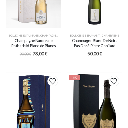
BOLLICINE E SPUMANTI
,
CHAMPAGNE
,
COFANETTI
BOLLICINE E SPUMANTI
,
IDEE REGALO
,
PROMO
,
CHAMPAGNE
Champagne Barons de
Champagne Blanc De Noirs
Rothschild Blanc de Blancs
Pas Dosè Pierre Gobillard
78,00
€
50,00
€
90,00
€
-8%