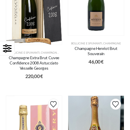
BOLLICINE E SPUMANTI
,
CHAMPAGNE
Champagne Henriot Brut
BOLLICINE E SPUMANTI
,
CHAMPAGNE
,
IDEE REGALO
Souverain
Champagne Extra Brut Cuvee
46,00
€
Confidence 2008 Astucciato
Vesselle Georges
220,00
€