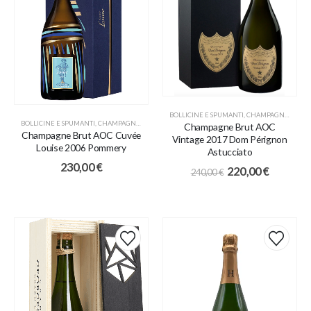
BOLLICINE E SPUMANTI
,
CHAMPAGNE
,
PROM
BOLLICINE E SPUMANTI
,
CHAMPAGNE
,
COLLEZIONE RISERVE STORICHE
,
IDEE REGALO
Champagne Brut AOC
Champagne Brut AOC Cuvée
Vintage 2017 Dom Pérignon
Louise 2006 Pommery
Astucciato
230,00
€
220,00
€
240,00
€