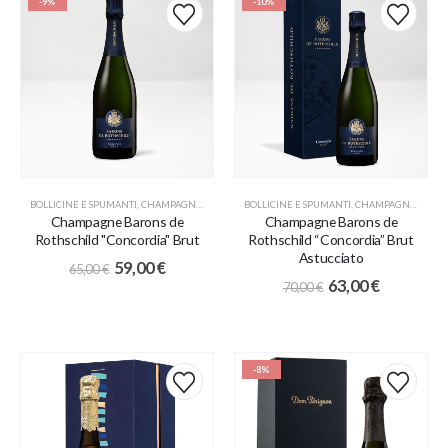
-9%
-10%
BOLLICINE E SPUMANTI
,
CHAMPAGNE
,
PROMO
BOLLICINE E SPUMANTI
,
CHAMPAGNE
,
PROM
Champagne Barons de
Champagne Barons de
Rothschild "Concordia" Brut
Rothschild “Concordia” Brut
Astucciato
59,00
€
65,00
€
63,00
€
70,00
€
-8%