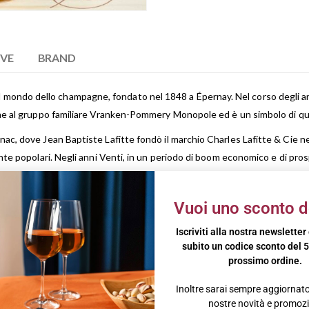
IVE
BRAND
ondo dello champagne, fondato nel 1848 a Épernay. Nel corso degli anni
iene al gruppo familiare Vranken-Pommery Monopole ed è un simbolo di qu
ac, dove Jean Baptiste Lafitte fondò il marchio Charles Lafitte & Cie nel 
nte popolari. Negli anni Venti, in un periodo di boom economico e di prosp
 Cie per utilizzare lo “spirito del cognac” per i loro liquori da esportazi
gne eleganti ed equilibrati. La tradizionale combinazione con i vini Ch
Vuoi uno sconto d
 sono il risultato di un’attenta selezione delle migliori uve e di una vinif
Iscriviti alla nostra newsletter
un omaggio alla ricca tradizione e al patrimonio del marchio. Questa cuvé
subito un codice sconto del 5
prossimo ordine.
mplessità aromatica
:
Inoltre sarai sempre aggiornato 
nostre novità e promozi