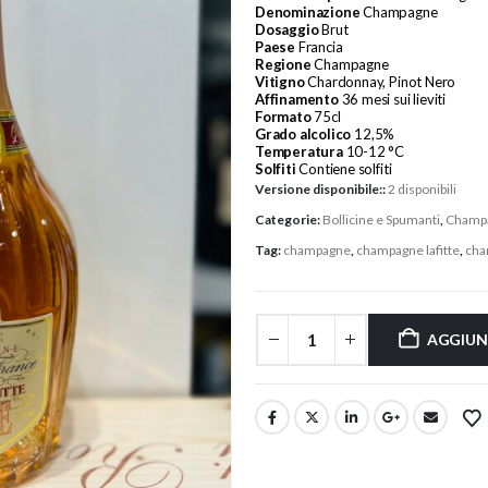
Denominazione
Champagne
Dosaggio
Brut
Paese
Francia
Regione
Champagne
Vitigno
Chardonnay, Pinot Nero
Affinamento
36 mesi sui lieviti
Formato
75cl
Grado alcolico
12,5%
Temperatura
10-12 °C
Solfiti
Contiene solfiti
Versione disponibile::
2 disponibili
Categorie:
Bollicine e Spumanti
,
Champ
Tag:
champagne
,
champagne lafitte
,
cha
AGGIUN