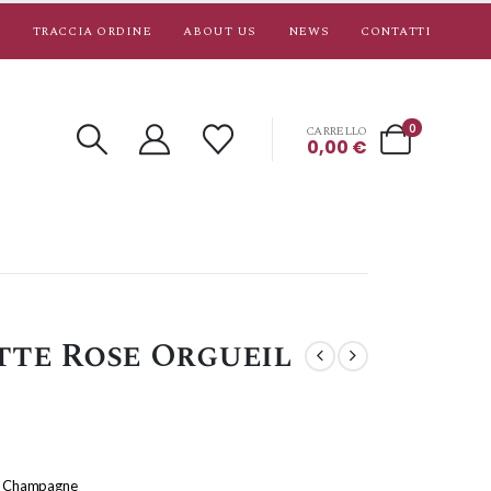
TRACCIA ORDINE
ABOUT US
NEWS
CONTATTI
0
CARRELLO
0,00
€
tte Rose Orgueil
il Champagne