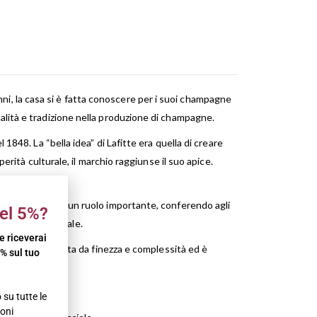
, la casa si è fatta conoscere per i suoi champagne
alità e tradizione nella produzione di champagne.
1848. La “bella idea” di Lafitte era quella di creare
erità culturale, il marchio raggiunse il suo apice.
one.
ardonnay svolge un ruolo importante, conferendo agli
el 5%?
icazione magistrale.
 e riceverai
e è caratterizzata da finezza e complessità ed è
% sul tuo
su tutte le
oni