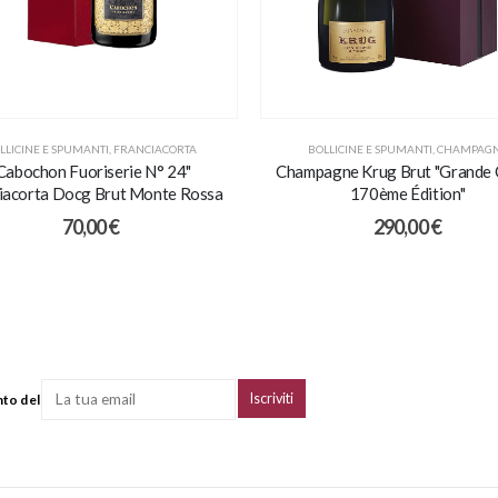
LLICINE E SPUMANTI
,
FRANCIACORTA
BOLLICINE E SPUMANTI
,
CHAMPAG
Cabochon Fuoriserie N° 24"
Champagne Krug Brut "Grande
iacorta Docg Brut Monte Rossa
170ème Édition"
70,00
€
290,00
€
nto del