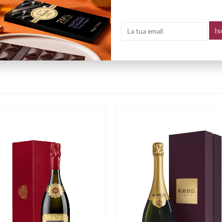
bicocca, che si uniscono alla delicatezza della
frutta secca
, in particolar
cco di raffinatezza.
acco completo
, offrendo un’esperienza intensa fin dal primo sorso. Il fin
ota vivace e leggera.
to, si abbina piacevolmente ai primi delicati e alle carni bianche.