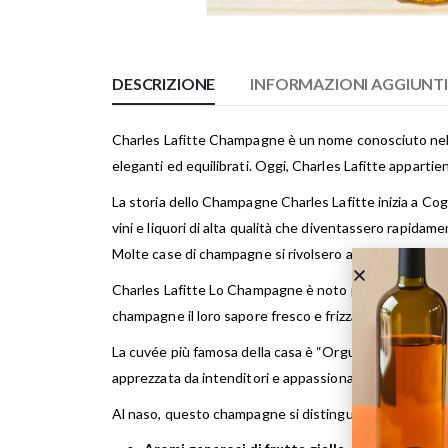
DESCRIZIONE
INFORMAZIONI AGGIUNT
Charles Lafitte Champagne è un nome conosciuto nel m
eleganti ed equilibrati. Oggi, Charles Lafitte appart
La storia dello Champagne Charles Lafitte inizia a Cogn
vini e liquori di alta qualità che diventassero rapidame
Molte case di champagne si rivolsero a Charles Lafitte &
Charles Lafitte Lo Champagne è noto per i suoi champa
champagne il loro sapore fresco e frizzante. Questi vini
La cuvée più famosa della casa è “Orgueil de France”, 
apprezzata da intenditori e appassionati.
Al naso, questo champagne si distingue per la sua
co