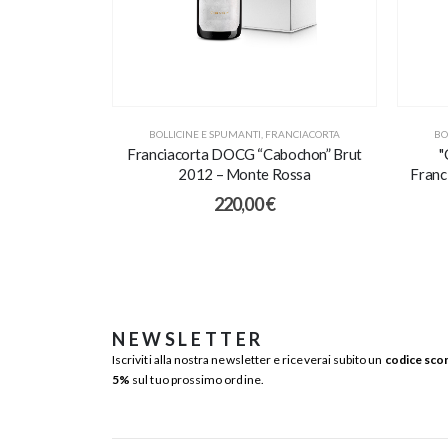
BOLLICINE E SPUMANTI
,
FRANCIACORTA
BO
Franciacorta DOCG “Cabochon” Brut
"
2012 – Monte Rossa
Franc
220,00
€
NEWSLETTER
Iscriviti alla nostra newsletter e riceverai subito un
codice sco
5%
sul tuo prossimo ordine.