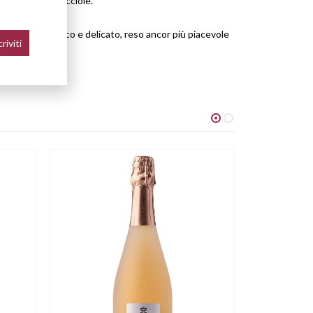
e uva passa e nocciole.
ale è lungo, fresco e delicato, reso ancor più piacevole