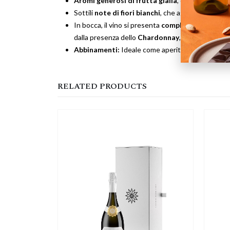
Aromi generosi di frutta gialla
, come pesca e al
Sottili
note di fiori bianchi
, che aggiungono un to
In bocca, il vino si presenta
complesso
e dall’
att
dalla presenza dello
Chardonnay
, che dona una n
Abbinamenti:
Ideale come aperitivo o a tutto pas
RELATED PRODUCTS