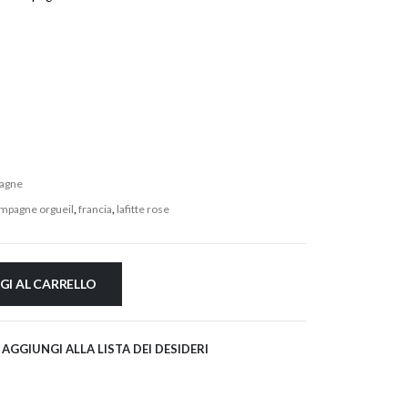
agne
mpagne orgueil
,
francia
,
lafitte rose
GI AL CARRELLO
AGGIUNGI ALLA LISTA DEI DESIDERI