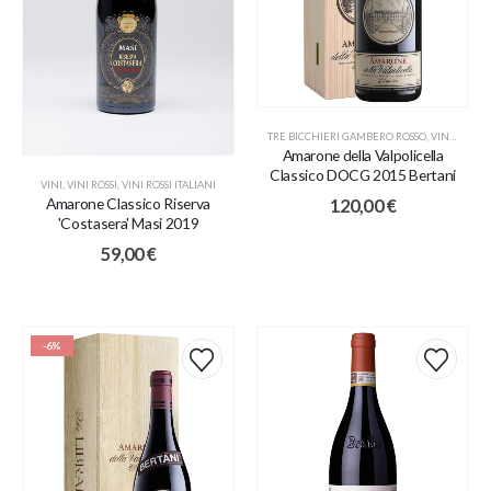
TRE BICCHIERI GAMBERO ROSSO
,
VINI
,
VINI R
Amarone della Valpolicella
Classico DOCG 2015 Bertani
VINI
,
VINI ROSSI
,
VINI ROSSI ITALIANI
Amarone Classico Riserva
120,00
€
'Costasera' Masi 2019
59,00
€
-6%