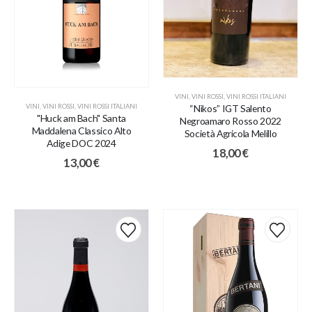
VINI
,
VINI ROSSI
,
VINI ROSSI ITALIANI
“Nìkos” IGT Salento
VINI
,
VINI ROSSI
,
VINI ROSSI ITALIANI
"Huck am Bach" Santa
Negroamaro Rosso 2022
Maddalena Classico Alto
Società Agricola Melillo
Adige DOC 2024
18,00
€
13,00
€