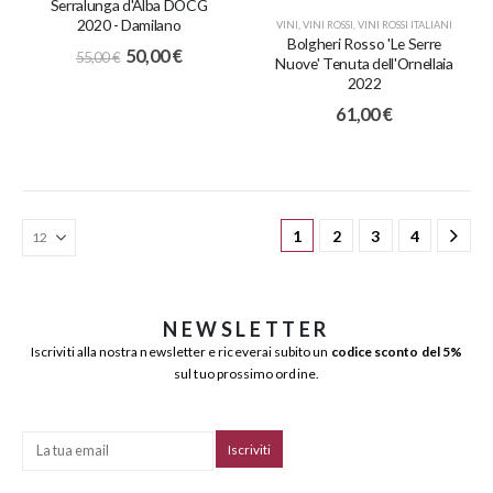
Serralunga d'Alba DOCG
2020 - Damilano
VINI
,
VINI ROSSI
,
VINI ROSSI ITALIANI
Bolgheri Rosso 'Le Serre
50,00
€
55,00
€
Nuove' Tenuta dell'Ornellaia
2022
61,00
€
1
2
3
4
NEWSLETTER
Iscriviti alla nostra newsletter e riceverai subito un
codice sconto del 5%
sul tuo prossimo ordine.