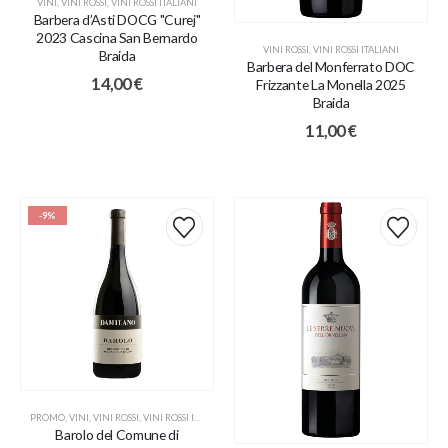
VINI
,
VINI ROSSI
,
VINI ROSSI ITALIANI
Barbera d’Asti DOCG "Curej"
2023 Cascina San Bernardo
VINI ROSSI
,
VINI ROSSI ITALIANI
Braida
Barbera del Monferrato DOC
14,00
€
Frizzante La Monella 2025
Braida
11,00
€
-9%
PROMO
,
VINI
,
VINI ROSSI
,
VINI ROSSI ITALIANI
Barolo del Comune di