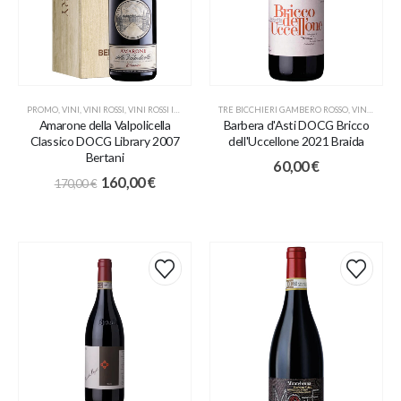
PROMO
,
VINI
,
VINI ROSSI
,
VINI ROSSI ITALIANI
TRE BICCHIERI GAMBERO ROSSO
,
VINI
,
VINI R
Amarone della Valpolicella
Barbera d'Asti DOCG Bricco
Classico DOCG Library 2007
dell'Uccellone 2021 Braida
Bertani
60,00
€
160,00
€
170,00
€