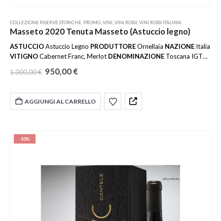
COLLEZIONE RISERVE STORICHE
,
PROMO
,
VINI
,
VINI ROSSI
,
VINI ROSSI ITALIANI
Masseto 2020 Tenuta Masseto (Astuccio legno)
ASTUCCIO
Astuccio Legno
PRODUTTORE
Ornellaia
NAZIONE
Italia
VITIGNO
Cabernet Franc, Merlot
DENOMINAZIONE
Toscana IGT
REGIONE
Toscana
ZONA DI PRODUZIONE
Bolgheri (LI)
ANNATA
950,00
€
1.000,00
€
2020
FORMATO
75cl
GRADAZIONE
15%
TEMP. MIN DI SERVIZIO
16 °C
TEMP. MAX DI SERVIZIO
18 °C
ABBINAMENTO
Carne,
Formaggi, Primi
ALLERGENI
Solfiti
AGGIUNGI AL CARRELLO
-10%