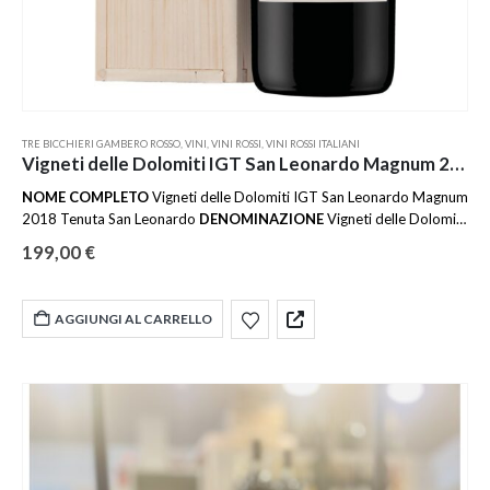
TRE BICCHIERI GAMBERO ROSSO
,
VINI
,
VINI ROSSI
,
VINI ROSSI ITALIANI
Vigneti delle Dolomiti IGT San Leonardo Magnum 2018 Tenuta San Leonardo
NOME COMPLETO
Vigneti delle Dolomiti IGT San Leonardo Magnum
2018 Tenuta San Leonardo
DENOMINAZIONE
Vigneti delle Dolomiti
ANNATA
2018
CONFEZIONE
Cassetta di legno
DOSAGGIO
Secco
199,00
€
PAESE
Italia
REGIONE
Trentino
VITIGNO
Cabernet Franc, Cabernet
Sauvignon, Carménère, Merlot
AFFINAMENTO
Barrique
FORMATO
1,5 L
AROMI
Frutti di bosco, Peperone verde, Vaniglia
GRADO
AGGIUNGI AL CARRELLO
ALCOLICO
13 %
TEMPERATURA
16 ℃
SOLFITI
Contiene solfiti