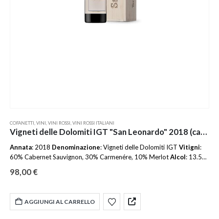
COFANETTI
,
VINI
,
VINI ROSSI
,
VINI ROSSI ITALIANI
Vigneti delle Dolomiti IGT "San Leonardo" 2018 (cassetta di legno)
Annata
: 2018
Denominazione
: Vigneti delle Dolomiti IGT
Vitigni
:
60% Cabernet Sauvignon, 30% Carmenére, 10% Merlot
Alcol
: 13.5%
Formato
: 75cl Cassetta in Legno
Allergeni
: Solfiti
Temperatura di
98,00
€
servizio
: 16/18 °C
Abbinamenti
: Primi di terra, Secondi di terra
AGGIUNGI AL CARRELLO