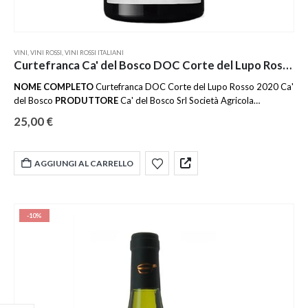
VINI
,
VINI ROSSI
,
VINI ROSSI ITALIANI
Curtefranca Ca' del Bosco DOC Corte del Lupo Rosso 2020
NOME COMPLETO
Curtefranca DOC Corte del Lupo Rosso 2020 Ca'
del Bosco
PRODUTTORE
Ca' del Bosco Srl Società Agricola
COMUNE DEL
PRODUTTORE
Erbusco
DENOMINAZIONE
25,00
€
Curtefranca
ANNATA
2020
DOSAGGIO
Secco
PAESE
Italia
REGIONE
Lombardia
VITIGNO
Cabernet Franc, Cabernet Sauvignon,
Carménère, Merlot
AFFINAMENTO
Legno e acciaio
FORMATO
75cl
AGGIUNGI AL CARRELLO
AROMI
Frutti rossi, Marasca e prugna in confettura
GRADO
ALCOLICO
13 %
TEMPERATURA
16-18 ℃
SOLFITI
Contiene solfiti
-10%