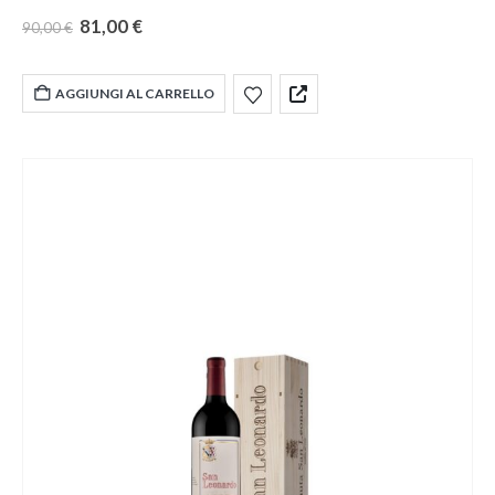
Gradazione alcolica
15.0%
Formato Bottiglia
1,5l in Astuccio
81,00
€
90,00
€
Legno Limited Edition
Vinificazione
Macerazione con le bucce per
12-15 giorni
Affinamento
12 mesi in barrique
Note
aggiuntive
Contiene solfiti
AGGIUNGI AL CARRELLO