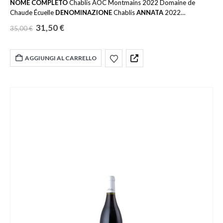
NOME COMPLETO
Chablis AOC Montmains 2022 Domaine de
Chaude Écuelle
DENOMINAZIONE
Chablis
ANNATA
2022
DOSAGGIO
Secco
PAESE
Francia
REGIONE
Borgogna
VITIGNO
31,50
€
35,00
€
Chardonnay 100%
AFFINAMENTO
Acciaio
FORMATO
75cl
AROMI
Agrumi, Fiori bianchi, Minerale
GRADO ALCOLICO
12,5 %
TEMPERATURA
10-12 ℃
SOLFITI
Contiene solfiti
AGGIUNGI AL CARRELLO