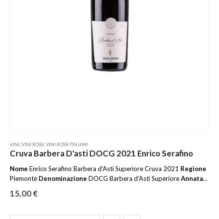
VINI
,
VINI ROSSI
,
VINI ROSSI ITALIANI
Cruva Barbera D'asti DOCG 2021 Enrico Serafino
Nome
Enrico Serafino Barbera d'Asti Superiore Cruva 2021
Regione
Piemonte
Denominazione
DOCG Barbera d'Asti Superiore
Annata
2021
Formato
75cl
Grado alcolico
14%
Vitigni
100% Barbera
15,00
€