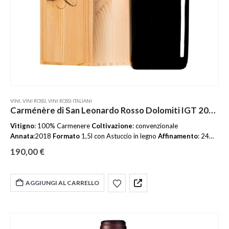
VINI
,
VINI ROSSI
,
VINI ROSSI ITALIANI
Carménère di San Leonardo Rosso Dolomiti IGT 2018 MAGNUM in cassetta di legno
Vitigno
: 100% Carmenere
Coltivazione
: convenzionale
Annata
:2018
Formato
1,5l con Astuccio in legno
Affinamento
: 24
mesi di barrique
Filtrazione
: no
Gradazione alcolica
: 13,00 %
190,00
€
Servire
a
: 18‑20 °C
Allergeni
contiene solfiti
AGGIUNGI AL CARRELLO